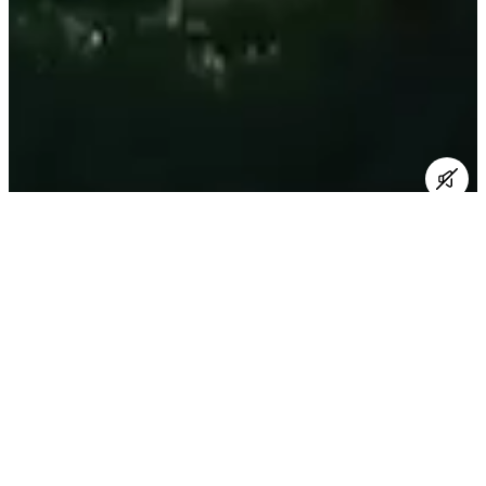
Des histoires et des frissons.
Depuis 2002, nos films racontent nos multiples
passions : l’humain, la nature, le dépassement de soi.
Nous l’écrivons parce que c’est la vérité : toute notre
équipe est passionnée d’outdoor.
Un détail pour certains, un réflexe pour nous.