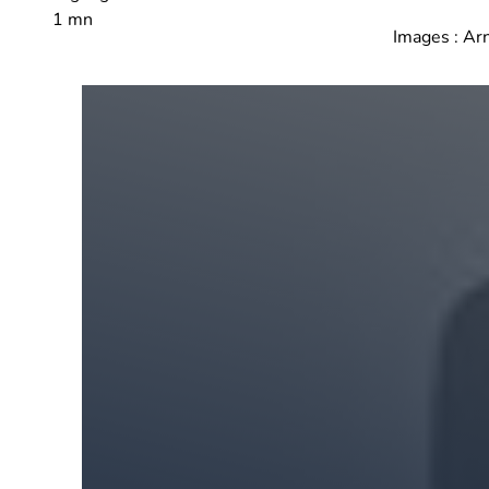
1 mn
Images : Ar