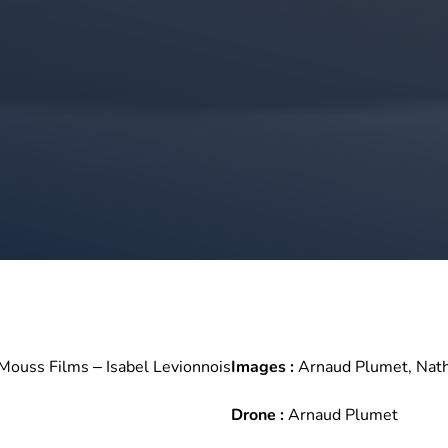
 Mouss Films – Isabel Levionnois
Images :
Arnaud Plumet, Nat
Drone :
Arnaud Plumet