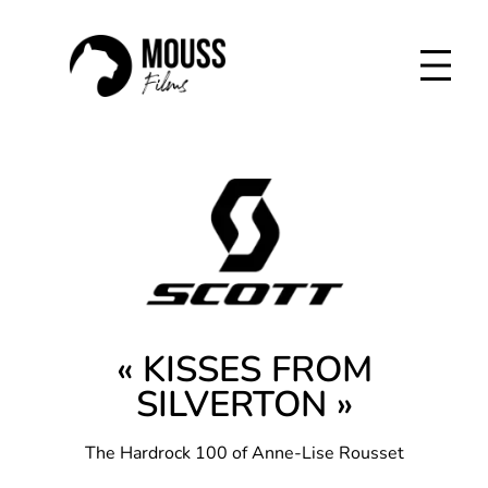
Aller
au
contenu
« KISSES FROM
SILVERTON »
The Hardrock 100 of Anne-Lise Rousset