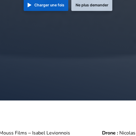
Charger une fois
Ne plus demander
Mouss Films – Isabel Levionnois
Drone :
Nicola