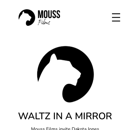
Aller
au
contenu
WALTZ IN A MIRROR
Mouss Films invite Dakota Jones